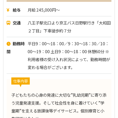
給与
月給 245,000円～
交通
八王子駅北口より京王バス日野駅行き「大和田
２丁目」下車徒歩約７分
勤務時
平日9：00～18：00／9：30～18：30／10：
間
00～19：00 土日9：00～18：00 休憩60分 ※
利用者様の受け入れ状況によって、勤務時間が
変わる場合がございます。
仕事内容
子どもたちの心身の発達に大切な”乳幼児期”に寄り添
う児童発達支援。そして社会性を身に着けていく”学
童期”を支える放課後等デイサービス。個別療育と小