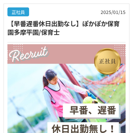
正社員
2025/01/15
【早番遅番休日出勤なし】ぽかぽか保育
園多摩平園/保育士