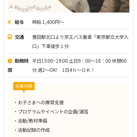
給与
時給 1,400円～
交通
豊田駅北口より京王バス乗車「東京都立大学入
口」下車徒歩１分
勤務時
平日15:00~19:00 土日9：00～18：00 休憩60
間
分 週2～OK! 1日4ｈ～ＯＫ！
仕事内容
・お子さまへの療育支援
・プログラムやイベントの企画/運営
・活動/教材準備
・活動記録の作成