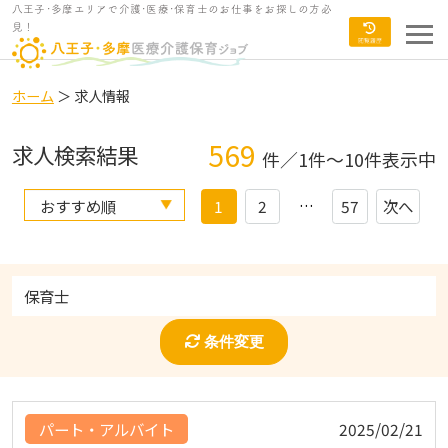
八王子･多摩エリアで介護･医療･保育士のお仕事をお探しの方必
見！
ホーム
＞ 求人情報
569
求人検索結果
件／1件～10件表示中
…
1
2
57
次へ
保育士
条件変更
パート・アルバイト
2025/02/21