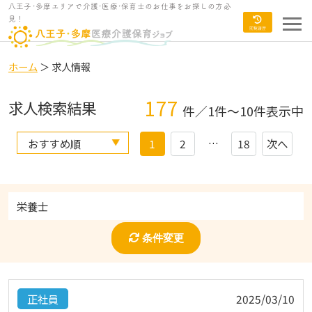
八王子･多摩エリアで介護･医療･保育士のお仕事をお探しの方必
見！
ホーム
＞ 求人情報
177
求人検索結果
件／1件～10件表示中
…
1
2
18
次へ
栄養士
条件変更
正社員
2025/03/10