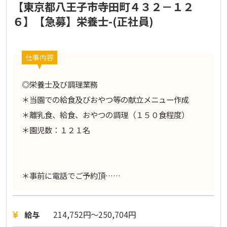
【東京都八王子市寺田町４３２－１２
６】【急募】栄養士-(正社員)
仕事内容
◎栄養士及び調理業務
＊当園での給食及びおやつ等の献立メニュー作成
＊離乳食、給食、おやつの調理（１５０食程度）
＊園児数：１２１名
＊事前に電話でご予約頂……
給与
214,752円〜250,704円